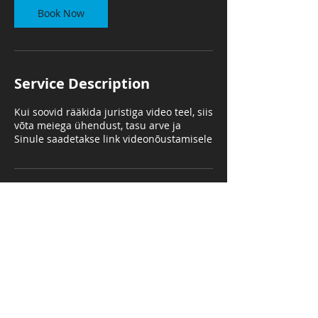
Book Now
Service Description
Kui soovid rääkida juristiga video teel, siis
võta meiega ühendust, tasu arve ja
Sinule saadetakse link videonõustamisele
Contact Details
+372 53913710
info@juristonline.ee
JuristOnline.ee, K. A. Hermanni, Tallinn,
Estonia