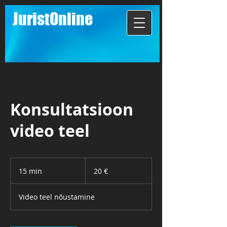
JuristOnline
Konsultatsioon
video teel
20
eurot
15 min
1
20 €
5
m
Video teel nõustamine
i
n