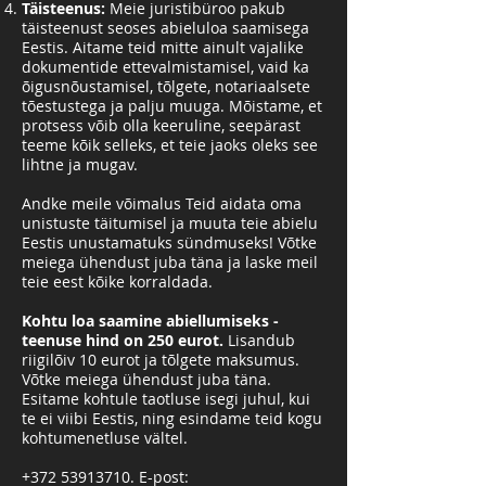
Täisteenus:
Meie juristibüroo pakub
täisteenust seoses abieluloa saamisega
Eestis. Aitame teid mitte ainult vajalike
dokumentide ettevalmistamisel, vaid ka
õigusnõustamisel, tõlgete, notariaalsete
tõestustega ja palju muuga. Mõistame, et
protsess võib olla keeruline, seepärast
teeme kõik selleks, et teie jaoks oleks see
lihtne ja mugav.
Andke meile võimalus Teid aidata oma
unistuste täitumisel ja muuta teie abielu
Eestis unustamatuks sündmuseks! Võtke
meiega ühendust juba täna ja laske meil
teie eest kõike korraldada.
Kohtu loa saamine abiellumiseks -
teenuse hind on 250 eurot.
Lisandub
riigilõiv 10 eurot ja tõlgete maksumus.
Võtke meiega ühendust juba täna.
Esitame kohtule taotluse isegi juhul, kui
te ei viibi Eestis, ning esindame teid kogu
kohtumenetluse vältel.
+372 53913710
. E-post: