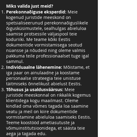
Miks valida just meid?
Perekonnaõiguse eksperdid:
Meie
kogenud juristide meeskond on
spetsialiseerunud perekonnaõiguslikele
õigusküsimustele, sealhulgas abieluloa
saamise protsessile väljaspool teie
koduriiki. Me teame kõiki Eestis
dokumentide vormistamisega seotud
nüansse ja nõudeid ning oleme valmis
pakkuma teile professionaalset tuge igal
sammul.
Individuaalne lähenemine:
Mõistame, et
iga paar on ainulaadne ja koostame
personaalse strateegia teie unistuse
täitmiseks õnnelikust abielust Eestis.
Tõhusus ja usaldusväärsus:
Meie
juristide meeskonnal on rikkalik kogemus
klientidega kogu maailmast. Oleme
kindlad oma võimes tagada loa saamine
veatu ja meil on kiire dokumentide
vormistamine abieluloa saamiseks Eestis.
Teeme koostööd ametiasutuste ja
võimuinstitutsioonidega, et säästa teie
aega ja tagada edu.