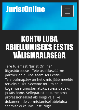
JuristOnline
KOHTU LUBA
ABIELLUMISEKS EESTIS
VÄLISMAALAS
EGA
Tere tulemast "Jurist Online"
õigusbüroosse - Teie usaldusväärne
partner abieluloa saamisel Eestis!
Teie pulmapäev on hetk, mis jääb meelde
terveks eluks. Soovime muuta selle
kogemuse unustamatuks, stressivabaks
ja täis õnne. Sellepärast pakume oma
professionaalset abi kõigi vajalike
dokumentide vormistamisel abieluloa
saamiseks kaunis Eesti riigis.