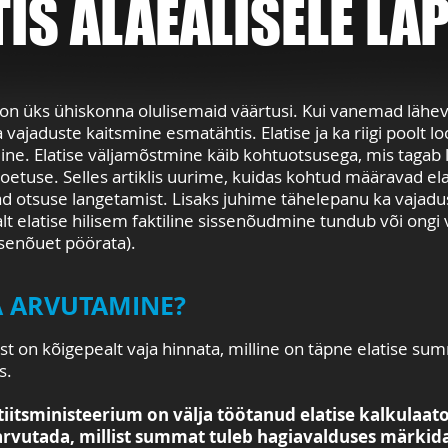
TIS ALAEALISELE LA
s on üks ühiskonna olulisemaid väärtusi. Kui vanemad lähe
ja vajaduste kaitsmine esmatähtis.
Elatise ja ka riigi poolt 
uline. Elatise väljamõstmine käib kohtuotsusega, mis tagab 
toetuse. Selles artiklis uurime, kuidas kohtud määravad elat
ad otsuse langetamist. Lisaks juhime tähelepanu ka vaja
alt elatise hilisem faktiline sissenõudmine tundub või ongi
issenõuet pöörata).
A ARVUTAMINE?
 on kõigepealt vaja hinnata, milline on täpne elatise su
s.
stiitsministeerium on välja töötanud elatise kalkulaat
arvutada, millist summat tuleb hagiavalduses märkida.