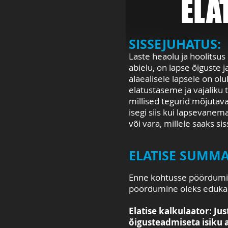
ELA
SISSEJUHATU
S:
Laste heaolu ja hoolitsu
abielu, on lapse õiguste 
alaealisele lapsele on ol
elatustaseme ja vajaliku 
millised tegurid mõjutav
isegi siis kui lapsevanem
või vara, millele saaks s
ELATISE SUMM
E
nne kohtusse pöördumist
pöördumine oleks eduka
Elatise kalkulaator: Ju
õigusteadmiseta isiku 