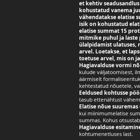
et kehtiv seadusandlus 
kohustatud vanema juur
vähendatakse elatise 
isik on kohustatud ela
elatise summat 15 prot
mitmike puhul ja laste
ülalpidamist ulatuses, 
arvel. Loetakse, et lap
toetuse arvel, mis on j
Hagiavalduse vormi n
kulude väljatoomisest, i
äärmiselt formaliseeritu
kehtestatud nõuetele, vas
Eeldused kohtusse pö
tasub ettenähtust vähem v
Elatise nõue suuremas u
kui miinimumelatise summ
summas. Kohus otsustab,
Hagiavalduse esitamin
kohtumenetluses last.