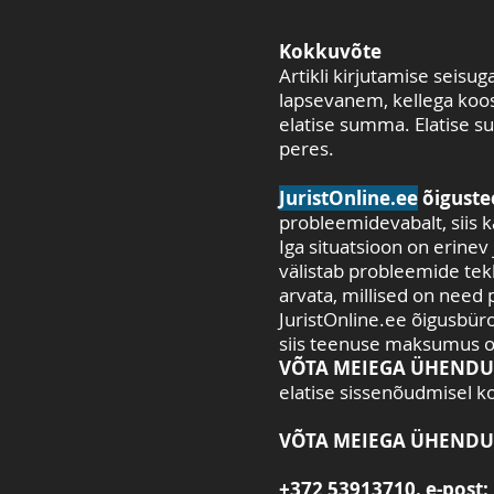
Kokkuvõte
Artikli kirjutamise seisu
lapsevanem, kellega koos 
elatise summa. Elatise s
peres.
JuristOnline.ee
õiguste
probleemidevabalt, siis k
Iga situatsioon on erine
välistab probleemide tek
arvata, millised on need 
Jur
istOnline.ee õigusbüro
siis teenuse maksumus o
VÕTA MEIEGA ÜHENDU
elatise sissenõudmisel ko
VÕTA MEIEGA ÜHENDU
+372 53913710. e-post: