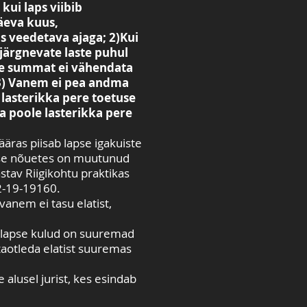
kui laps viibib
äeva kuus,
 veedetava ajaga; 2)Kui
järgnevate laste puhul
ise summat ei vähendata
 3) Vanem ei pea andma
 lasterikka pere toetuse
a poole lasterikka pere
äras piisab lapse igakuiste
tise nõuetes on muutunud
stav Riigikohtu praktikas
 2-19-19160.
anem ei tasu elatist,
i lapse kulud on suuremad
taotleda elatist suuremas
 alusel jurist, kes esindab