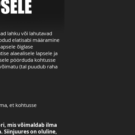
PSELE
vad lahku või lahutavad
loodud
elatisabi määramine
lapsele õiglase
ise alaealisele lapsele ja
dusele pöörduda kohtusse
 võimatu (tal puudub raha
mma, et kohtusse
ori, mis võimaldab ilma
 Siinjuures on oluline,