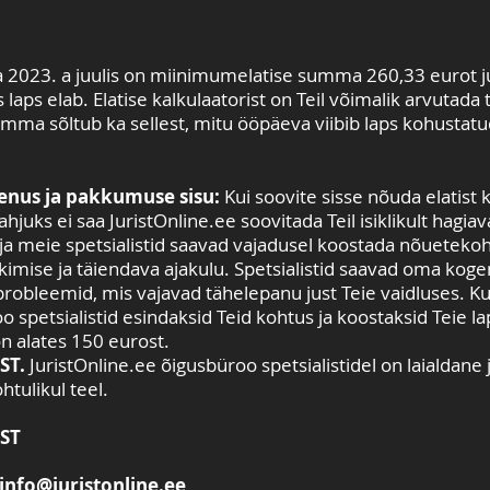
ga 2023. a juulis on miinimumelatise summa 260,33 eurot j
laps elab. Elatise kalkulaatorist on Teil võimalik arvutada 
umma sõltub ka sellest, mitu ööpäeva viibib laps kohustat
enus ja pakkumuse sisu:
Kui soovite sisse nõuda elatist k
ahjuks ei saa JuristOnline.ee soovitada Teil isiklikult hagi
v ja meie spetsialistid saavad vajadusel koostada nõueteko
kimise ja täiendava ajakulu. Spetsialistid saavad oma koge
probleemid, mis vajavad tähelepanu just Teie vaidluses. Kui
o spetsialistid esindaksid Teid kohtus ja koostaksid Teie l
n alates 150 eurost.
ST.
JuristOnline.ee õigusbüroo spetsialistidel on laialdan
htulikul teel.
ST
info@juristonline.ee