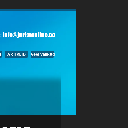
:
info@juristonline.ee
I
ARTIKLID
Veel valikud