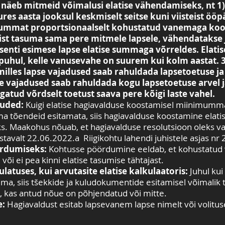
näeb mitmeid võimalusi elatise vähendamiseks, nt 1) 
es aasta jooksul keskmiselt seitse kuni viisteist ööp
summat proportsionaalselt kohustatud vanemaga koos
tist tasuma sama pere mitmele lapsele, vähendatakse 
senti esimese lapse elatise summaga võrreldes. Elat
 puhul, kelle vanusevahe on suurem kui kolm aastat.
milles lapse vajadused saab rahuldada lapsetoetuse ja
se vajadused saab rahuldada kogu lapsetoetuse arvel j
agatud võrdselt toetust saava pere kõigi laste vahel.
õuded:
Kuigi elatise hagiavalduse koostamisel miinimummä
lma tõendeid esitamata, siis hagiavalduse koostamine ela
ks. Maakohus nõuab, et hagiavalduse resolutsioon oleks va
tavalt 22.06.2022.a Riigikohtu lahendi juhistele asjas nr
ördumiseks:
Kohtusse pöördumine eeldab, et kohustatud v
õi ei pea kinni elatise tasumise tähtajast.
latuses, kui arvutasite elatise kalkulaatoris:
Juhul ku
a, siis tšekkide ja kuludokumentide esitamisel võimalik 
 kas antud nõue on põhjendatud või mitte.
e:
Hagiavaldust esitab lapsevanem lapse nimelt või volituse