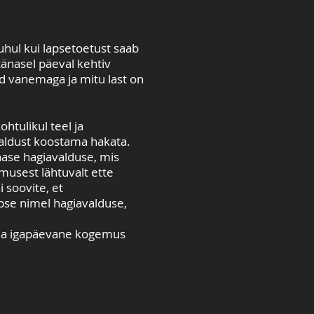
uhul kui lapsetoetust saab
tänasel päeval kehtiv
ud vanemaga ja mitu last on
ohtulikul teel ja
avaldust koostama hakata.
hase hagiavalduse, mis
musest lähtuvalt ette
 soovite, et
apse nimel hagiavalduse,
e ja igapäevane kogemus