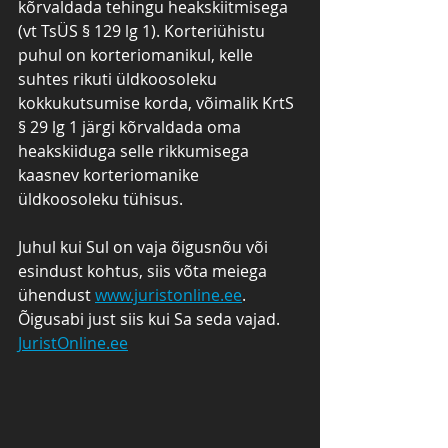
kõrvaldada tehingu heakskiitmisega 
(vt TsÜS § 129 lg 1). Korteriühistu 
puhul on korteriomanikul, kelle 
suhtes rikuti üldkoosoleku 
kokkukutsumise korda, võimalik KrtS 
§ 29 lg 1 järgi kõrvaldada oma 
heakskiiduga selle rikkumisega 
kaasnev korteriomanike 
üldkoosoleku tühisus.
Juhul kui Sul on vaja õigusnõu või 
esindust kohtus, siis võta meiega 
ühendust 
www.juristonline.ee
.  
Õigusabi just siis kui Sa seda vajad. 
JuristOnline.ee