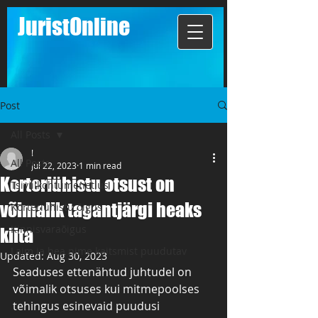
JuristOnline
Post
All Posts
!
All Posts
Jul 22, 2023
1 min read
Korteriühistu otsust on
Tsiviilkohtumenetlus
võimalik tagantjärgi heaks
Korteriühistu õigus
Kinnisvaraõigus
kiita
Laim ja hea nime kaitsmist puudutav
Updated:
Aug 30, 2023
Seaduses ettenähtud juhtudel on 
võimalik otsuses kui mitmepoolses 
tehingus esinevaid puudusi 